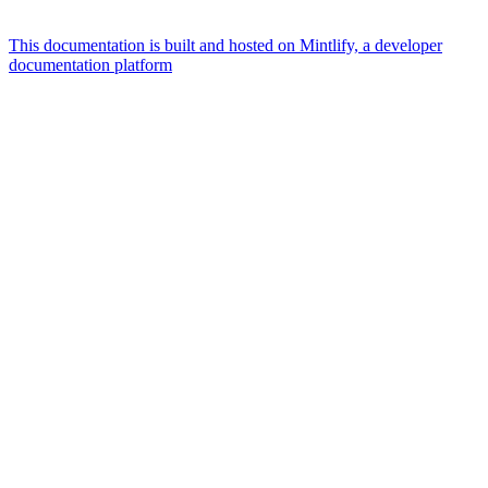
This documentation is built and hosted on Mintlify, a developer
documentation platform
Assistant
Responses
are
generated
using
AI
and
may
contain
mistakes.