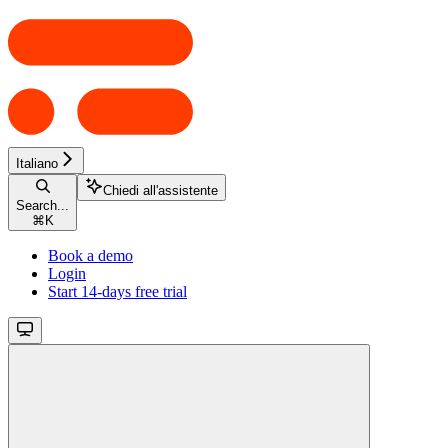
Italiano
Chiedi all'assistente
Search...
⌘
K
Book a demo
Login
Start 14-days free trial