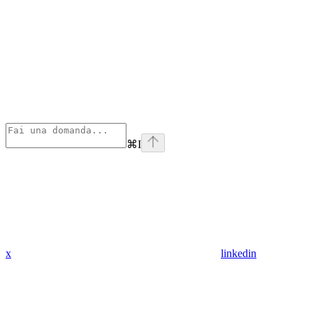
⌘
I
x
linkedin