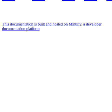
This documentation is built and hosted on Mintlify, a developer
documentation platform
Assistant
Responses
are
generated
using
AI
and
may
contain
mistakes.