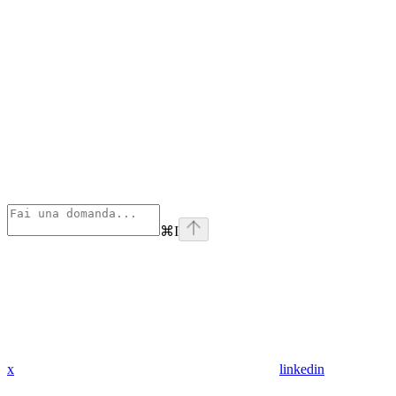
⌘
I
x
linkedin