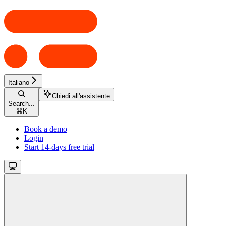
Italiano
Chiedi all'assistente
Search...
⌘
K
Book a demo
Login
Start 14-days free trial