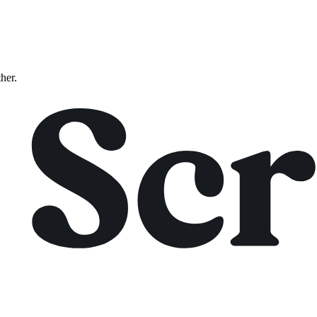
ther.