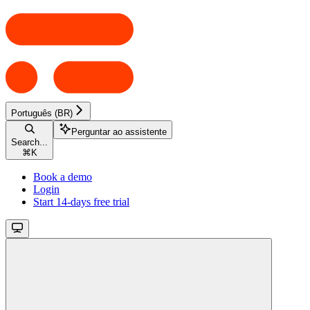
Português (BR)
Perguntar ao assistente
Search...
⌘
K
Book a demo
Login
Start 14-days free trial