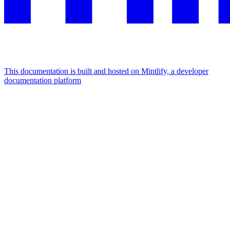
This documentation is built and hosted on Mintlify, a developer
documentation platform
Assistant
Responses
are
generated
using
AI
and
may
contain
mistakes.