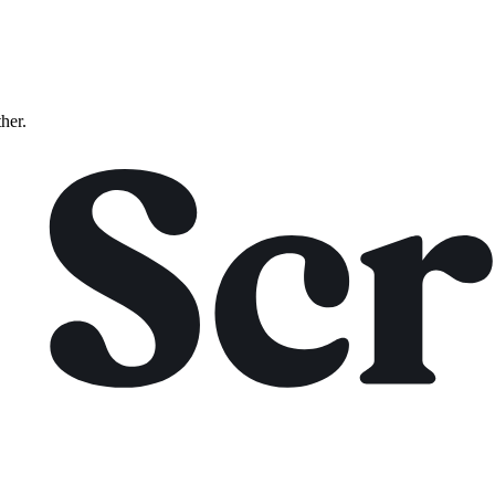
ther.