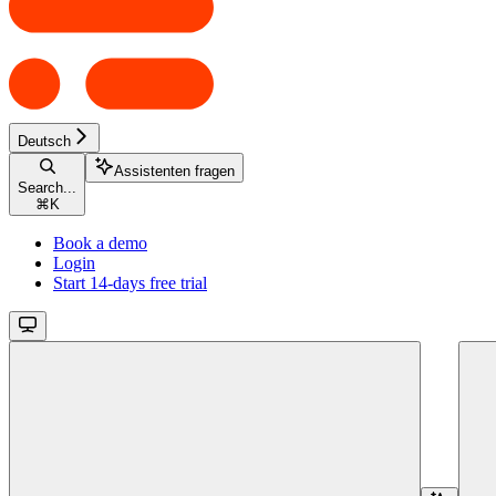
Deutsch
Assistenten fragen
Search...
⌘
K
Book a demo
Login
Start 14-days free trial