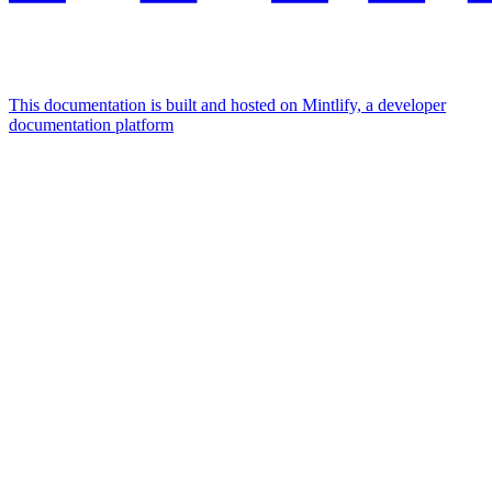
This documentation is built and hosted on Mintlify, a developer
documentation platform
Assistant
Responses
are
generated
using
AI
and
may
contain
mistakes.