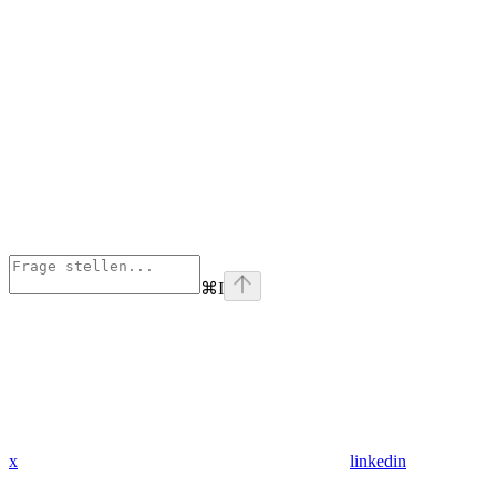
⌘
I
x
linkedin