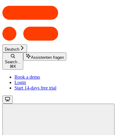
Deutsch
Assistenten fragen
Search...
⌘
K
Book a demo
Login
Start 14-days free trial