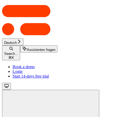
Deutsch
Assistenten fragen
Search...
⌘
K
Book a demo
Login
Start 14-days free trial