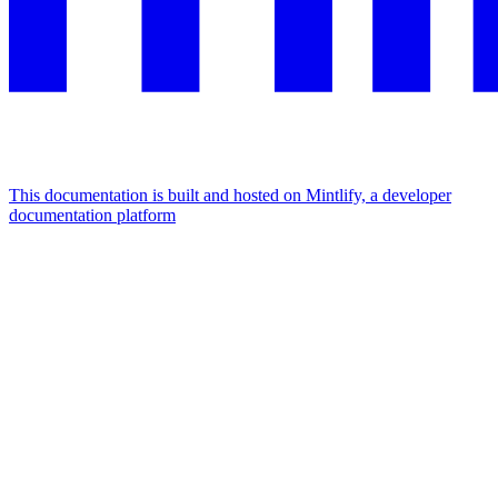
This documentation is built and hosted on Mintlify, a developer
documentation platform
Assistant
Responses
are
generated
using
AI
and
may
contain