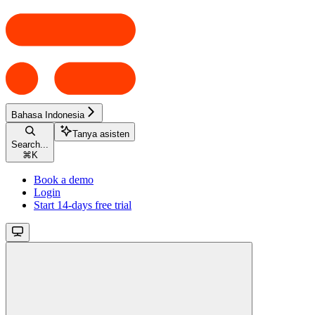
Bahasa Indonesia
Tanya asisten
Search...
⌘
K
Book a demo
Login
Start 14-days free trial