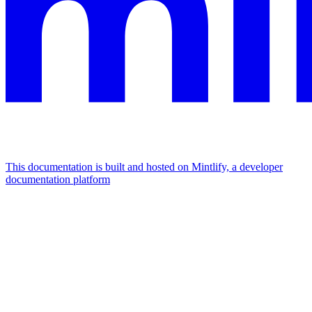
This documentation is built and hosted on Mintlify, a developer
documentation platform
Assistant
Responses
are
generated
using
AI