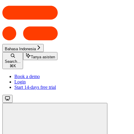
Bahasa Indonesia
Tanya asisten
Search...
⌘
K
Book a demo
Login
Start 14-days free trial