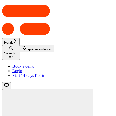
Norsk
Spør assistenten
Search...
⌘
K
Book a demo
Login
Start 14-days free trial