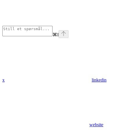
⌘
I
x
linkedin
website