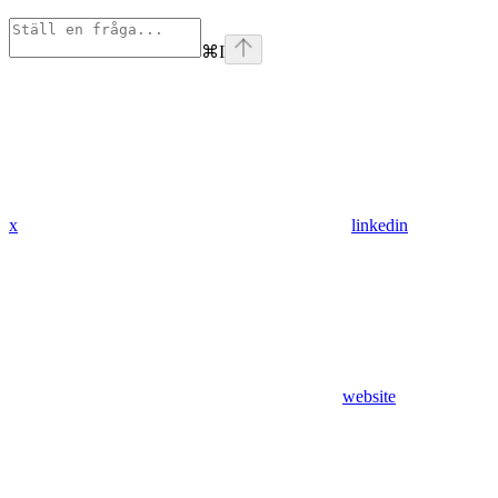
⌘
I
x
linkedin
website