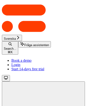
Svenska
Fråga assistenten
Search...
⌘
K
Book a demo
Login
Start 14-days free trial