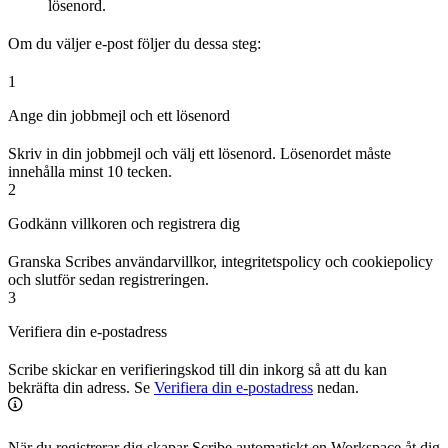
lösenord.
Om du väljer e-post följer du dessa steg:
1
Ange din jobbmejl och ett lösenord
Skriv in din jobbmejl och välj ett lösenord. Lösenordet måste
innehålla minst 10 tecken.
2
Godkänn villkoren och registrera dig
Granska Scribes användarvillkor, integritetspolicy och cookiepolicy
och slutför sedan registreringen.
3
Verifiera din e-postadress
Scribe skickar en verifieringskod till din inkorg så att du kan
bekräfta din adress. Se
Verifiera din e-postadress
nedan.
När du registrerar dig skapar Scribe automatiskt en Workspace åt dig