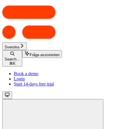
Svenska
Fråga assistenten
Search...
⌘
K
Book a demo
Login
Start 14-days free trial