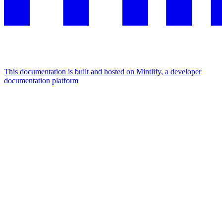
This documentation is built and hosted on Mintlify, a developer
documentation platform
Assistant
Responses
are
generated
using
AI
and
may
contain
mistakes.