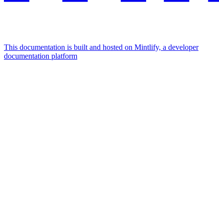
This documentation is built and hosted on Mintlify, a developer
documentation platform
Assistant
Responses
are
generated
using
AI
and
may
contain
mistakes.