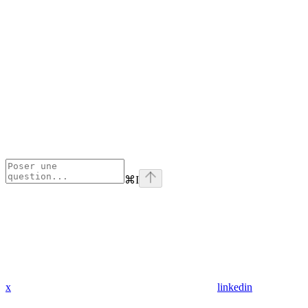
⌘
I
x
linkedin