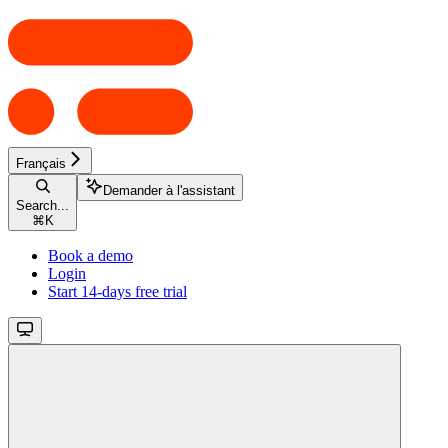
Français
Demander à l'assistant
Search...
⌘
K
Book a demo
Login
Start 14-days free trial