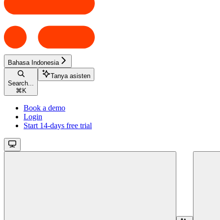
Bahasa Indonesia
Tanya asisten
Search...
⌘
K
Book a demo
Login
Start 14-days free trial