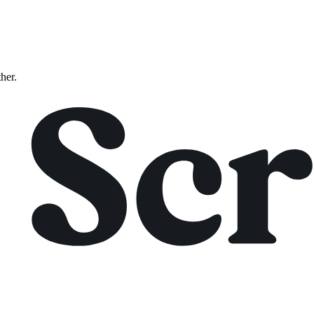
ther.