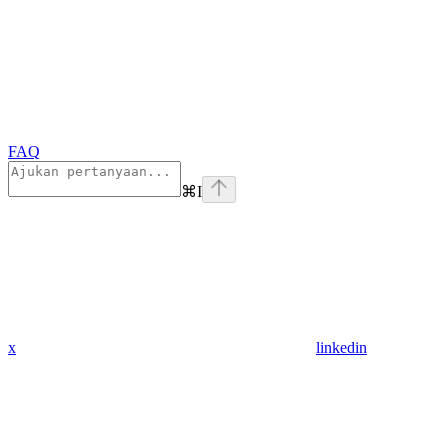
FAQ
⌘
I
x
linkedin