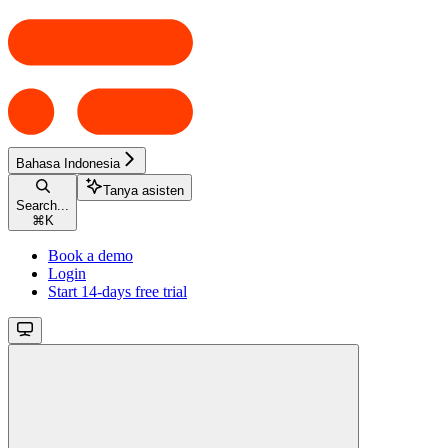
Bahasa Indonesia
Tanya asisten
Search...
⌘
K
Book a demo
Login
Start 14-days free trial