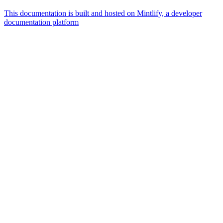
This documentation is built and hosted on Mintlify, a developer
documentation platform
Assistant
Responses
are
generated
using
AI
and
may
contain
mistakes.