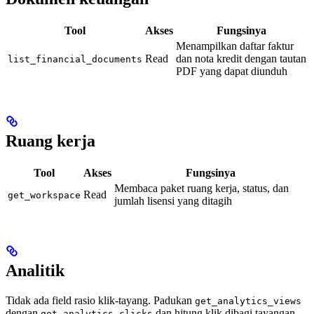
Tool
Akses
Fungsinya
Menampilkan daftar faktur
Read
dan nota kredit dengan tautan
list_financial_documents
PDF yang dapat diunduh
Ruang kerja
Tool
Akses
Fungsinya
Membaca paket ruang kerja, status, dan
Read
get_workspace
jumlah lisensi yang ditagih
Analitik
Tidak ada field rasio klik-tayang. Padukan
get_analytics_views
dengan
dan hitung klik dibagi tayangan.
get_analytics_clicks