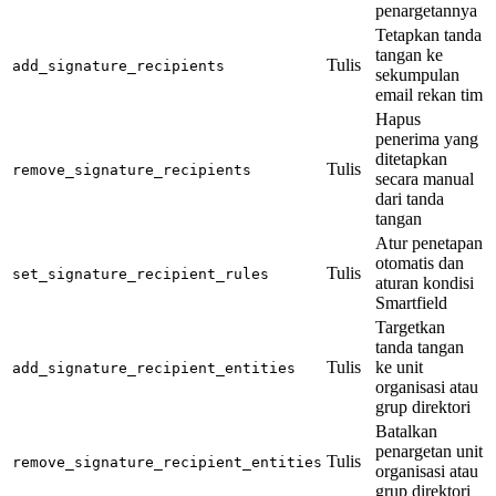
penargetannya
Tetapkan tanda
tangan ke
Tulis
add_signature_recipients
sekumpulan
email rekan tim
Hapus
penerima yang
ditetapkan
Tulis
remove_signature_recipients
secara manual
dari tanda
tangan
Atur penetapan
otomatis dan
Tulis
set_signature_recipient_rules
aturan kondisi
Smartfield
Targetkan
tanda tangan
Tulis
ke unit
add_signature_recipient_entities
organisasi atau
grup direktori
Batalkan
penargetan unit
Tulis
remove_signature_recipient_entities
organisasi atau
grup direktori