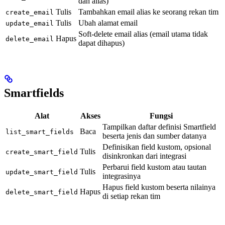
dan alias)
Tulis
Tambahkan email alias ke seorang rekan tim
create_email
Tulis
Ubah alamat email
update_email
Soft-delete email alias (email utama tidak
Hapus
delete_email
dapat dihapus)
Smartfields
Alat
Akses
Fungsi
Tampilkan daftar definisi Smartfield
Baca
list_smart_fields
beserta jenis dan sumber datanya
Definisikan field kustom, opsional
Tulis
create_smart_field
disinkronkan dari integrasi
Perbarui field kustom atau tautan
Tulis
update_smart_field
integrasinya
Hapus field kustom beserta nilainya
Hapus
delete_smart_field
di setiap rekan tim