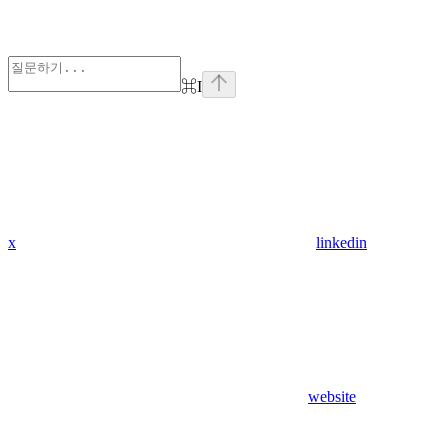
⌘
I
x
linkedin
website