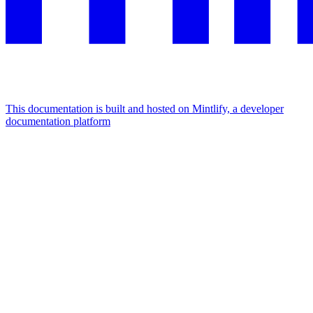
This documentation is built and hosted on Mintlify, a developer
documentation platform
Assistant
Responses
are
generated
using
AI
and
may
contain
mistakes.