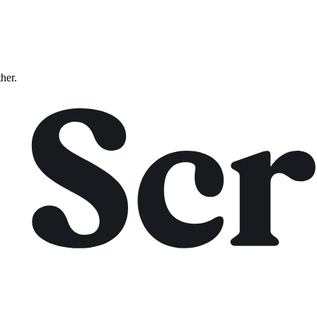
ther.