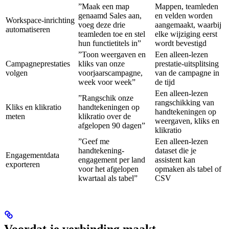
”Maak een map
Mappen, teamleden
genaamd Sales aan,
en velden worden
Workspace-inrichting
voeg deze drie
aangemaakt, waarbij
automatiseren
teamleden toe en stel
elke wijziging eerst
hun functietitels in”
wordt bevestigd
”Toon weergaven en
Een alleen-lezen
Campagneprestaties
kliks van onze
prestatie-uitsplitsing
volgen
voorjaarscampagne,
van de campagne in
week voor week”
de tijd
Een alleen-lezen
”Rangschik onze
rangschikking van
Kliks en klikratio
handtekeningen op
handtekeningen op
meten
klikratio over de
weergaven, kliks en
afgelopen 90 dagen”
klikratio
”Geef me
Een alleen-lezen
handtekening-
dataset die je
Engagementdata
engagement per land
assistent kan
exporteren
voor het afgelopen
opmaken als tabel of
kwartaal als tabel”
CSV
Voordat je verbinding maakt