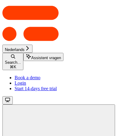
Nederlands
Assistent vragen
Search...
⌘
K
Book a demo
Login
Start 14-days free trial