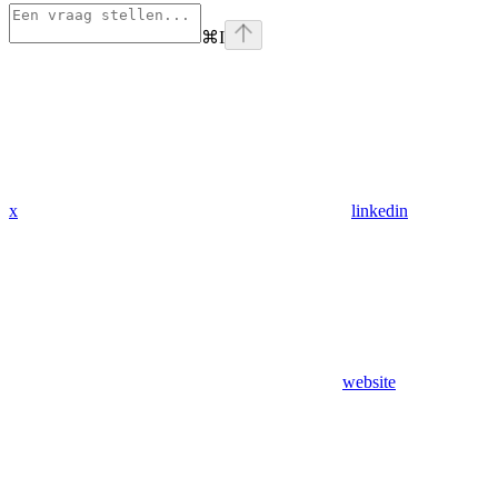
⌘
I
x
linkedin
website