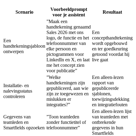
Voorbeeldprompt
Scenario
Resultaat
voor je assistent
”Maak een
handtekening genaamd
Sales 2026 met ons
Een
logo, de functie en het
concepthandtekening
Een
telefoonnummer van
wordt opgebouwd
handtekeningsjabloon
elke persoon en
en ter goedkeuring
ontwerpen
pictogrammen voor
getoond voordat hij
LinkedIn en X, en laat
live gaat
me het concept zien
voor publicatie”
”Welke
Een alleen-lezen
handtekeningen zijn
rapport van
Installatie- en
gepubliceerd, aan wie
gepubliceerde
nalevingsstatus
zijn ze toegewezen en
sjablonen,
controleren
mislukken er
toewijzingsdekking
integraties?”
en integratiefouten
Een alleen-lezen lijst
Gegevens van
”Toon teamleden
van teamleden met
teamleden en
zonder functietitel of
ontbrekende
Smartfields opzoeken
telefoonnummer”
gegevens in hun
Smartfields