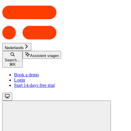
Nederlands
Assistent vragen
Search...
⌘
K
Book a demo
Login
Start 14-days free trial