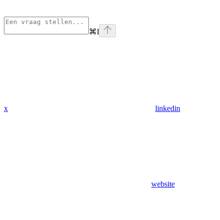
⌘
I
x
linkedin
website