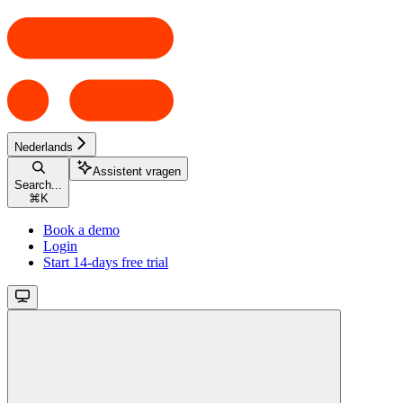
Nederlands
Assistent vragen
Search...
⌘
K
Book a demo
Login
Start 14-days free trial