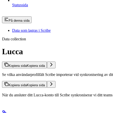
Statussida
På denna sida
Data som lagras i Scribe
Data collection
Lucca
Kopiera sida
Kopiera sida
Se vilka användarprofilfält Scribe importerar vid synkronisering av d
Kopiera sida
Kopiera sida
När du ansluter ditt Lucca-konto till Scribe synkroniserar vi ditt teams