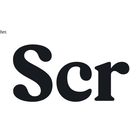
ther.