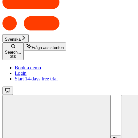
Svenska
Fråga assistenten
Search...
⌘
K
Book a demo
Login
Start 14-days free trial