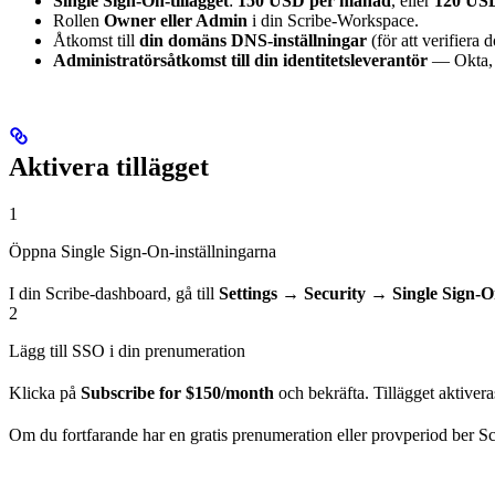
Single Sign-On-tillägget
:
150 USD per månad
, eller
120 USD
Rollen
Owner eller Admin
i din Scribe-Workspace.
Åtkomst till
din domäns DNS-inställningar
(för att verifiera
Administratörsåtkomst till din identitetsleverantör
— Okta, 
Aktivera tillägget
1
Öppna Single Sign-On-inställningarna
I din Scribe-dashboard, gå till
Settings → Security → Single Sign-
2
Lägg till SSO i din prenumeration
Klicka på
Subscribe for $150/month
och bekräfta. Tillägget aktivera
Om du fortfarande har en gratis prenumeration eller provperiod ber Scr