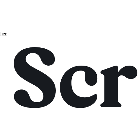
ther.