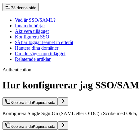
På denna sida
Vad är SSO/SAML?
Innan du börjar
Aktivera tillägget
Konfigurera SSO
Så här loggar teamet in efteråt
Hantera dina domäner
Om du säger upp tillägget
Relaterade artiklar
Authentication
Hur konfigurerar jag SSO/SAML
Kopiera sida
Kopiera sida
Konfigurera Single Sign-On (SAML eller OIDC) i Scribe med Okta, Micr
Kopiera sida
Kopiera sida