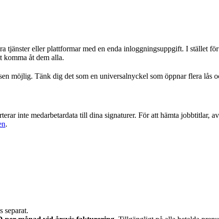
lera tjänster eller plattformar med en enda inloggningsuppgift. I stället
tt komma åt dem alla.
möjlig. Tänk dig det som en universalnyckel som öppnar flera lås och 
erar inte medarbetardata till dina signaturer. För att hämta jobbtitlar, a
en
.
s separat.