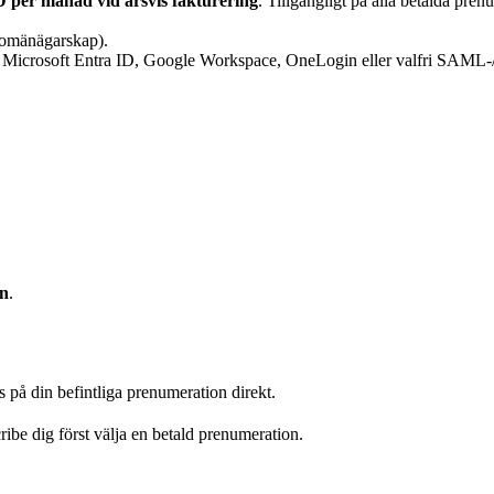
 per månad vid årsvis fakturering
. Tillgängligt på alla betalda pren
 domänägarskap).
Microsoft Entra ID, Google Workspace, OneLogin eller valfri SAML-
On
.
s på din befintliga prenumeration direkt.
ibe dig först välja en betald prenumeration.