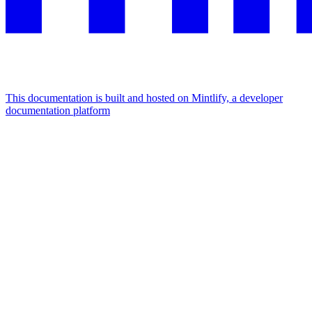
This documentation is built and hosted on Mintlify, a developer
documentation platform
Assistant
Responses
are
generated
using
AI
and
may
contain
mistakes.