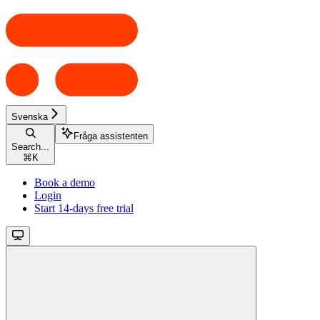
Svenska
Fråga assistenten
Search...
⌘
K
Book a demo
Login
Start 14-days free trial