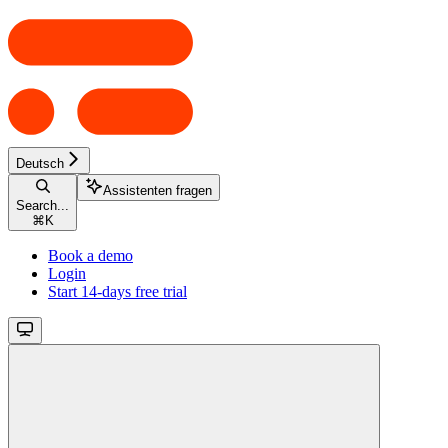
Deutsch
Assistenten fragen
Search...
⌘
K
Book a demo
Login
Start 14-days free trial