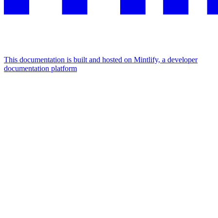
This documentation is built and hosted on Mintlify, a developer
documentation platform
Assistant
Responses
are
generated
using
AI
and
may
contain
mistakes.