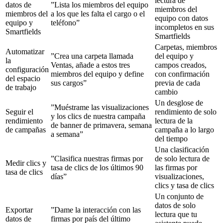
lectura de
datos de
”Lista los miembros del equipo
miembros del
miembros del
a los que les falta el cargo o el
equipo con datos
equipo y
teléfono”
incompletos en sus
Smartfields
Smartfields
Carpetas, miembros
Automatizar
”Crea una carpeta llamada
del equipo y
la
Ventas, añade a estos tres
campos creados,
configuración
miembros del equipo y define
con confirmación
del espacio
sus cargos”
previa de cada
de trabajo
cambio
Un desglose de
”Muéstrame las visualizaciones
Seguir el
rendimiento de solo
y los clics de nuestra campaña
rendimiento
lectura de la
de banner de primavera, semana
de campañas
campaña a lo largo
a semana”
del tiempo
Una clasificación
”Clasifica nuestras firmas por
de solo lectura de
Medir clics y
tasa de clics de los últimos 90
las firmas por
tasa de clics
días”
visualizaciones,
clics y tasa de clics
Un conjunto de
datos de solo
Exportar
”Dame la interacción con las
lectura que tu
datos de
firmas por país del último