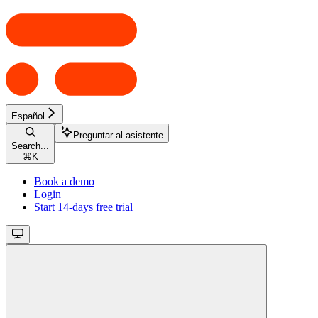
Español
Preguntar al asistente
Search...
⌘
K
Book a demo
Login
Start 14-days free trial