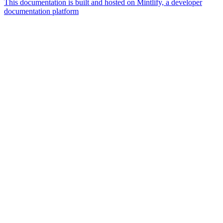
This documentation is built and hosted on Mintlify, a developer
documentation platform
Assistant
Responses
are
generated
using
AI
and
may
contain
mistakes.