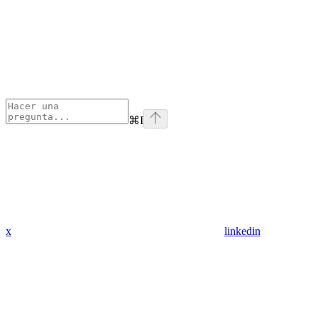
⌘
I
x
linkedin