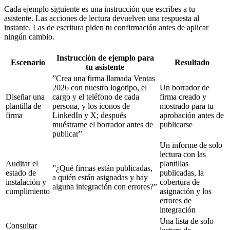
Cada ejemplo siguiente es una instrucción que escribes a tu
asistente. Las acciones de lectura devuelven una respuesta al
instante. Las de escritura piden tu confirmación antes de aplicar
ningún cambio.
Instrucción de ejemplo para
Escenario
Resultado
tu asistente
”Crea una firma llamada Ventas
2026 con nuestro logotipo, el
Un borrador de
Diseñar una
cargo y el teléfono de cada
firma creado y
plantilla de
persona, y los iconos de
mostrado para tu
firma
LinkedIn y X; después
aprobación antes de
muéstrame el borrador antes de
publicarse
publicar”
Un informe de solo
lectura con las
Auditar el
plantillas
”¿Qué firmas están publicadas,
estado de
publicadas, la
a quién están asignadas y hay
instalación y
cobertura de
alguna integración con errores?”
cumplimiento
asignación y los
errores de
integración
Una lista de solo
Consultar