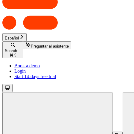
Español
Preguntar al asistente
Search...
⌘
K
Book a demo
Login
Start 14-days free trial