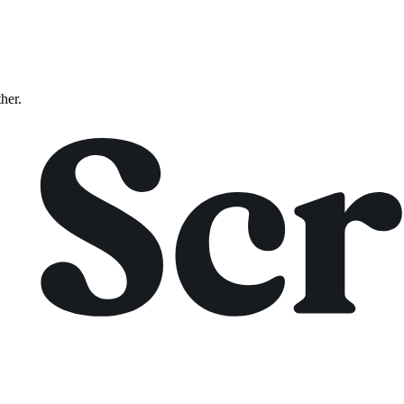
ther.