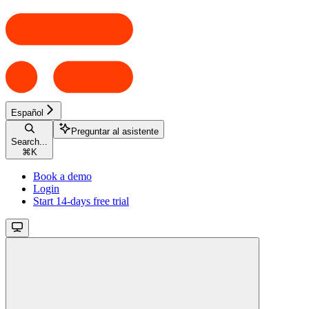
Español
Preguntar al asistente
Search...
⌘
K
Book a demo
Login
Start 14-days free trial