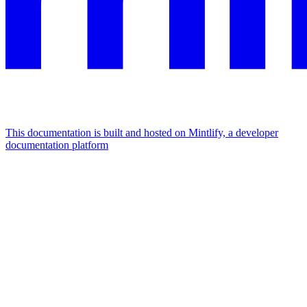
This documentation is built and hosted on Mintlify, a developer
documentation platform
Assistant
Responses
are
generated
using
AI
and
may