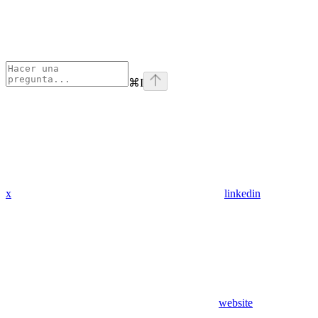
⌘
I
x
linkedin
website