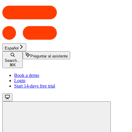
Español
Preguntar al asistente
Search...
⌘
K
Book a demo
Login
Start 14-days free trial