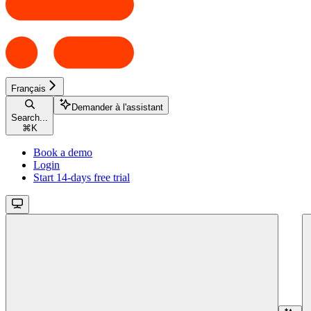
Français
Demander à l'assistant
Search...
⌘
K
Book a demo
Login
Start 14-days free trial