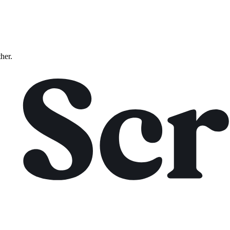
ther.