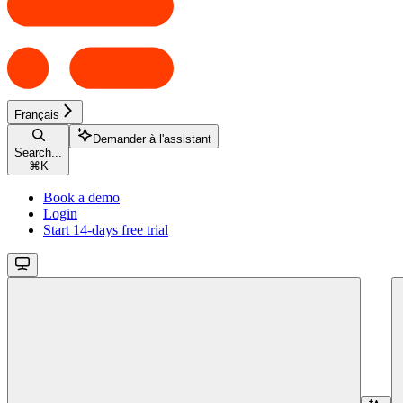
Français
Demander à l'assistant
Search...
⌘
K
Book a demo
Login
Start 14-days free trial