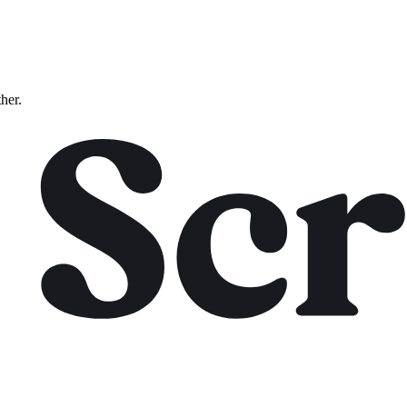
ther.