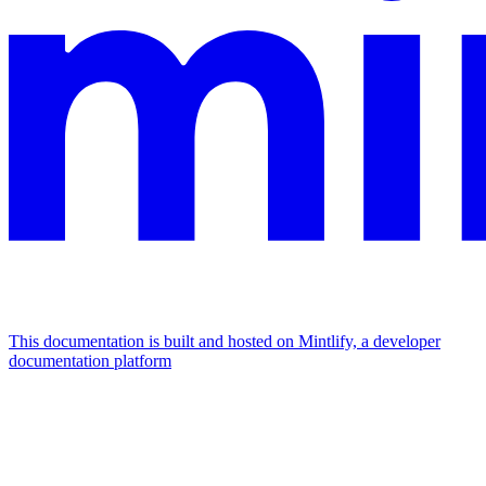
This documentation is built and hosted on Mintlify, a developer
documentation platform
Assistant
Responses