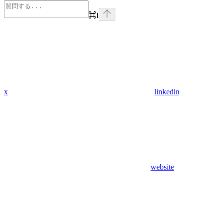
⌘
I
x
linkedin
website