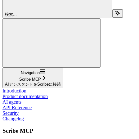
検索...
Navigation
Scribe MCP
AIアシスタントをScribeに接続
Introduction
Product documentation
AI agents
API Reference
Security
Changelog
Scribe MCP