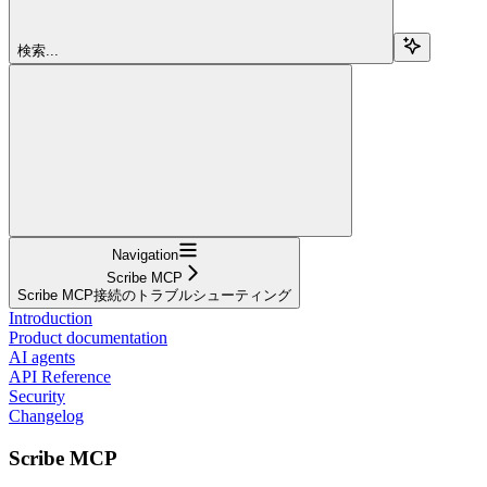
検索...
Navigation
Scribe MCP
Scribe MCP接続のトラブルシューティング
Introduction
Product documentation
AI agents
API Reference
Security
Changelog
Scribe MCP