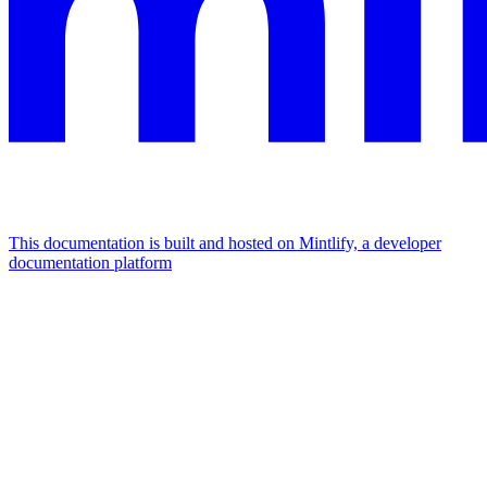
This documentation is built and hosted on Mintlify, a developer
documentation platform
Assistant
Responses
are
generated
using
AI
and