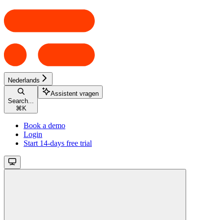
Nederlands
Assistent vragen
Search...
⌘
K
Book a demo
Login
Start 14-days free trial