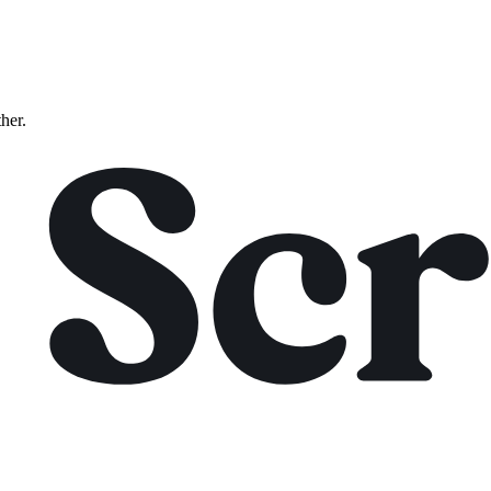
ther.