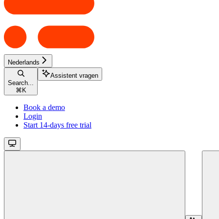
Nederlands
Assistent vragen
Search...
⌘
K
Book a demo
Login
Start 14-days free trial