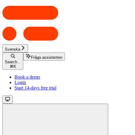
Svenska
Fråga assistenten
Search...
⌘
K
Book a demo
Login
Start 14-days free trial