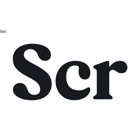
ther.