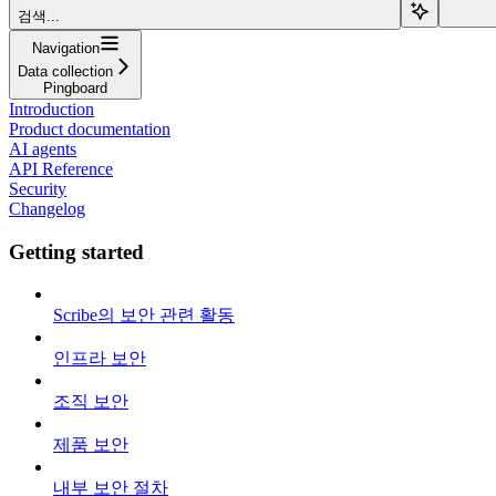
검색...
Navigation
Data collection
Pingboard
Introduction
Product documentation
AI agents
API Reference
Security
Changelog
Getting started
Scribe의 보안 관련 활동
인프라 보안
조직 보안
제품 보안
내부 보안 절차