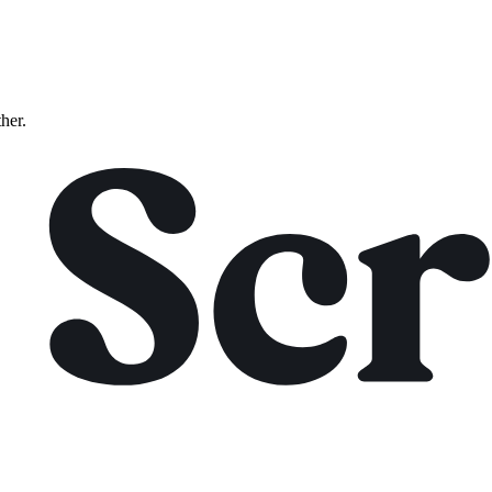
ther.