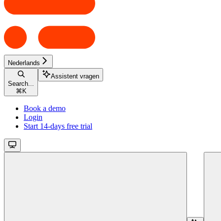
Nederlands
Assistent vragen
Search...
⌘
K
Book a demo
Login
Start 14-days free trial