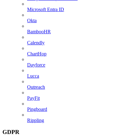
Microsoft Entra ID
Okta
BambooHR
Calendly
ChartHop
Dayforce
Lucca
Outreach
PayFit
Pingboard
Rippling
GDPR