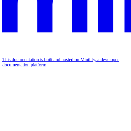
This documentation is built and hosted on Mintlify, a developer
documentation platform
Assistant
Responses
are
generated
using
AI
and
may