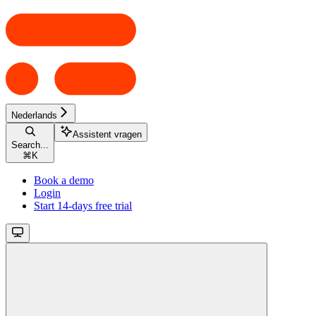
Nederlands
Assistent vragen
Search...
⌘
K
Book a demo
Login
Start 14-days free trial