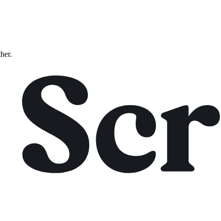
ther.