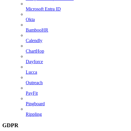
Microsoft Entra ID
Okta
BambooHR
Calendly
ChartHop
Dayforce
Lucca
Outreach
PayFit
Pingboard
Rippling
GDPR