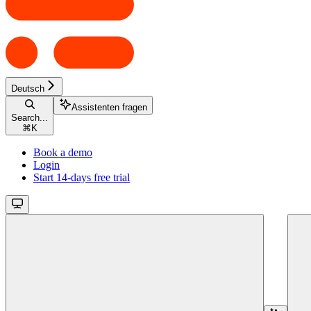
Deutsch
Assistenten fragen
Search...
⌘
K
Book a demo
Login
Start 14-days free trial