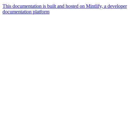
This documentation is built and hosted on Mintlify, a developer
documentation platform
Assistant
Responses
are
generated
using
AI
and
may
contain
mistakes.