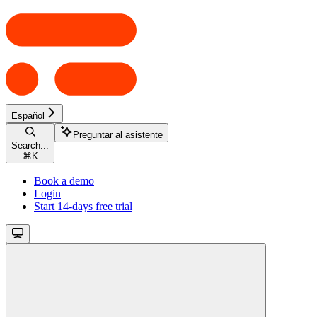
Español
Preguntar al asistente
Search...
⌘
K
Book a demo
Login
Start 14-days free trial