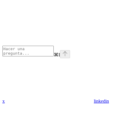
⌘
I
x
linkedin