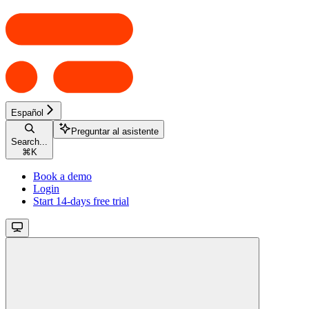
Español
Preguntar al asistente
Search...
⌘
K
Book a demo
Login
Start 14-days free trial