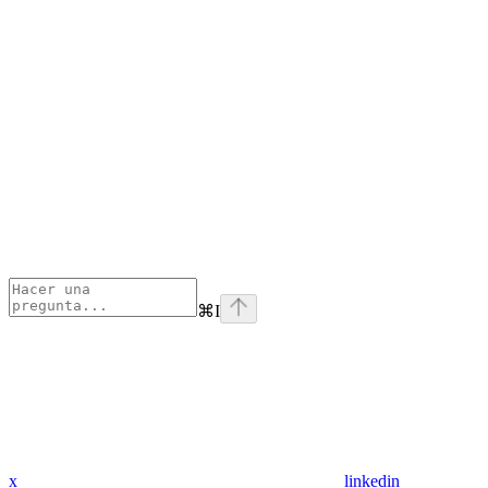
⌘
I
x
linkedin