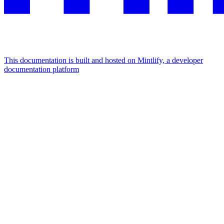
This documentation is built and hosted on Mintlify, a developer
documentation platform
Assistant
Responses
are
generated
using
AI
and
may
contain
mistakes.