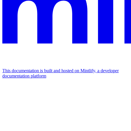
This documentation is built and hosted on Mintlify, a developer
documentation platform
Assistant
Responses
are
generated
using
AI