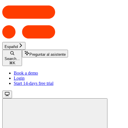
Español
Preguntar al asistente
Search...
⌘
K
Book a demo
Login
Start 14-days free trial