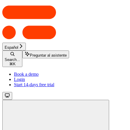
Español
Preguntar al asistente
Search...
⌘
K
Book a demo
Login
Start 14-days free trial