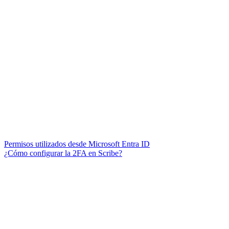
Permisos utilizados desde Microsoft Entra ID
¿Cómo configurar la 2FA en Scribe?