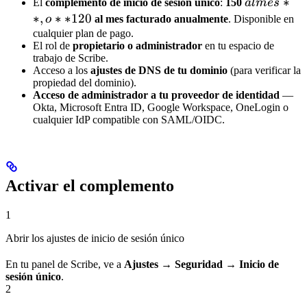
al
∗
El
complemento de inicio de sesión único
:
150
a
l
m
es
mes**,
∗
,
∗
∗
120
o
al mes facturado anualmente
. Disponible en
o
cualquier plan de pago.
El rol de
propietario o administrador
en tu espacio de
**120
trabajo de Scribe.
Acceso a los
ajustes de DNS de tu dominio
(para verificar la
propiedad del dominio).
Acceso de administrador a tu proveedor de identidad
—
Okta, Microsoft Entra ID, Google Workspace, OneLogin o
cualquier IdP compatible con SAML/OIDC.
Activar el complemento
1
Abrir los ajustes de inicio de sesión único
En tu panel de Scribe, ve a
Ajustes → Seguridad → Inicio de
sesión único
.
2