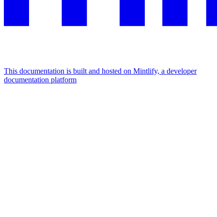
This documentation is built and hosted on Mintlify, a developer
documentation platform
Assistant
Responses
are
generated
using
AI
and
may
contain
mistakes.