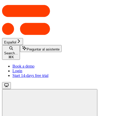
Español
Preguntar al asistente
Search...
⌘
K
Book a demo
Login
Start 14-days free trial