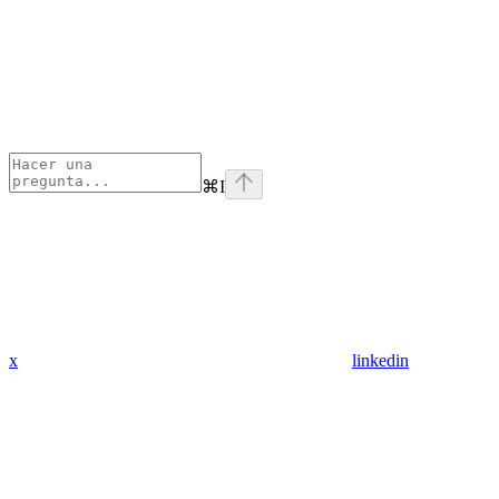
⌘
I
x
linkedin