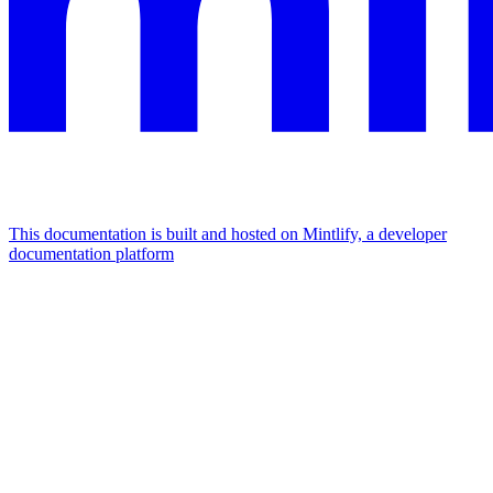
This documentation is built and hosted on Mintlify, a developer
documentation platform
Assistant
Responses
are
generated
using
AI
and