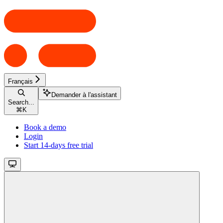
Français
Demander à l'assistant
Search...
⌘
K
Book a demo
Login
Start 14-days free trial