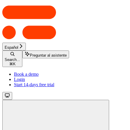
Español
Preguntar al asistente
Search...
⌘
K
Book a demo
Login
Start 14-days free trial