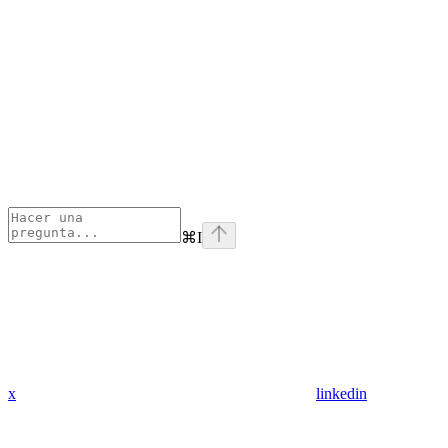
⌘
I
x
linkedin