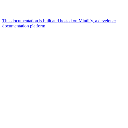
This documentation is built and hosted on Mintlify, a developer
documentation platform
Assistant
Responses
are
generated
using
AI
and
may
contain
mistakes.