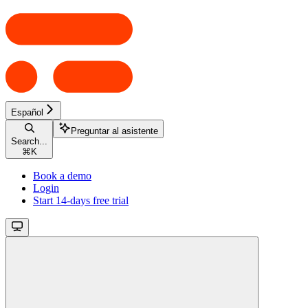
Español
Preguntar al asistente
Search...
⌘
K
Book a demo
Login
Start 14-days free trial