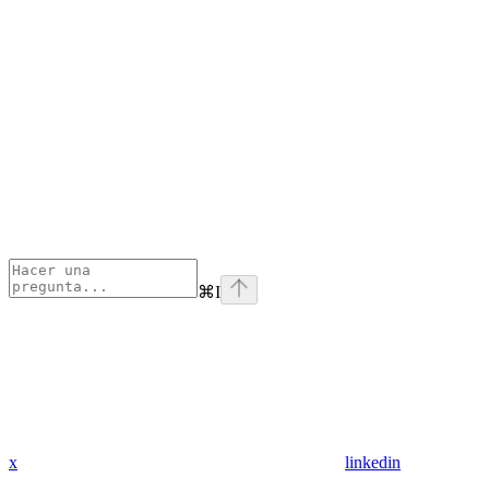
⌘
I
x
linkedin