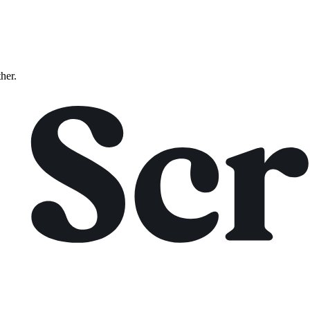
ther.