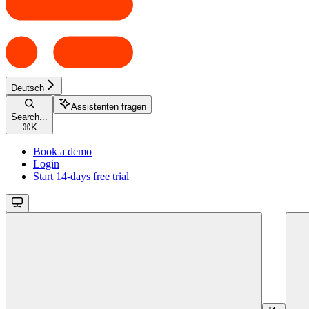
Deutsch
Assistenten fragen
Search...
⌘
K
Book a demo
Login
Start 14-days free trial