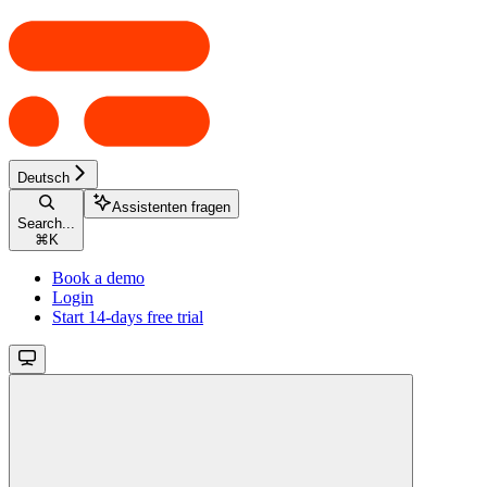
Deutsch
Assistenten fragen
Search...
⌘
K
Book a demo
Login
Start 14-days free trial