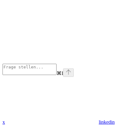
⌘
I
x
linkedin