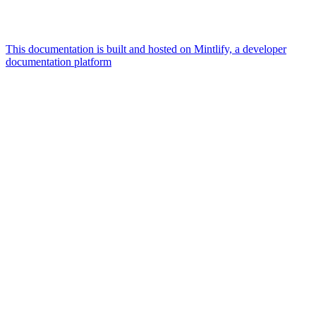
This documentation is built and hosted on Mintlify, a developer
documentation platform
Assistant
Responses
are
generated
using
AI
and
may
contain
mistakes.